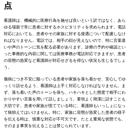
点
看護師は、機械的に医療行為を施せば良いという訳ではなく、あら
ゆる場面で常に患者に対するホスピタリティを求められます。電話
対応においても、患者やその家族に対する接遇について配慮しなけ
ればなりません。電話では、相手の顔が見えないので、特に言葉遣
いや声のトーンに気を配る必要があります。診療の予約や確認とい
った事務的な内容に関しては医療事務が電話対応できますが、患者
の容態の急変など看護師が対応せざるを得ない状況も生じるでしょ
う。
傷病につき不安に陥っている患者や家族を落ち着かせ、安心してゆ
っくり話せるよう、看護師は上手く対応しなければなりません。ま
ず、落ち着いた声のトーンを保ち、ハキハキとした態度で相手にわ
かりやすい言葉を用いて話しましょう。要領よく簡潔に話すことも
大切です。患者や家族が慌てている時に、看護師もいっしょになっ
て狼狽えてはいけません。特に、家族に容態が急変した患者の様子
を伝える時は、慎重な対応が不可欠です。たとえ重篤な状態でも、
そのまま事実を伝えることは禁じられています。