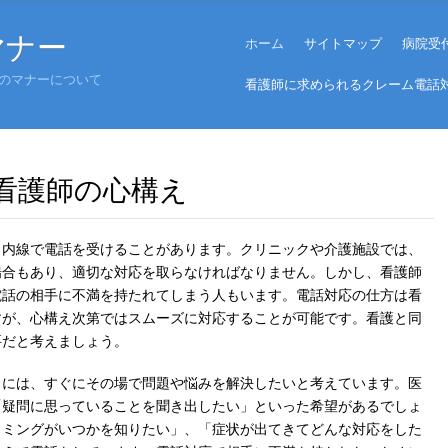
Menu
マナー
Skip to content
ホーム
サイトマップ
病院受
のマナーについて
看護師に求められるクレーム電話
看護師の心構え
ら内線で電話を受けることがあります。クリニックや介護施設では、
場合もあり、適切な対応を取らなければなりません。しかし、看護師
電話の相手に不満を持たれてしまう人もいます。電話対応の仕方は看
すが、心構え次第ではスムーズに対応することが可能です。看護と同
要だと考えましょう。
きには、すぐにその場で問題や悩みを解決したいと考えています。医
「疑問に思っていることを聞き出したい」といった希望があるでしょ
イミングがいつかを知りたい」、「症状が出てきてどんな対応をした